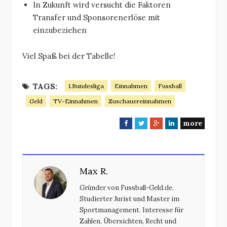
In Zukunft wird versucht die Faktoren
Transfer und Sponsorenerlöse mit
einzubeziehen
Viel Spaß bei der Tabelle!
TAGS:
1.Bundesliga
Einnahmen
Fussball
Geld
TV-Einnahmen
Zuschauereinnahmen
more
F
T
G
L
a
w
o
i
c
i
o
n
e
t
g
k
Max R.
b
t
l
e
o
e
e
d
Gründer von Fussball-Geld.de.
o
r
+
I
Studierter Jurist und Master im
k
n
Sportmanagement. Interesse für
Zahlen, Übersichten, Recht und