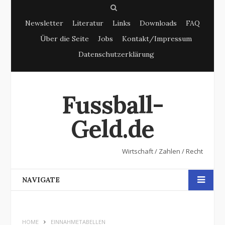
S
Newsletter
Literatur
Links
Downloads
FAQ
e
Über die Seite
Jobs
Kontakt/Impressum
a
Datenschutzerklärung
r
c
h
Fussball-
Geld.de
Wirtschaft / Zahlen / Recht
NAVIGATE
HOME
EINNAHMETABELLEN