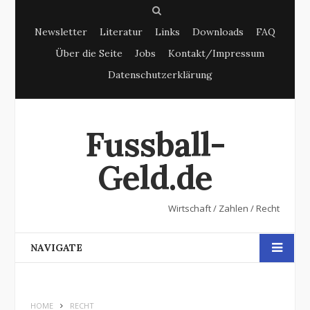
S
Newsletter
Literatur
Links
Downloads
FAQ
e
Über die Seite
Jobs
Kontakt/Impressum
a
Datenschutzerklärung
r
c
h
Fussball-
Geld.de
Wirtschaft / Zahlen / Recht
NAVIGATE
HOME
RECHT