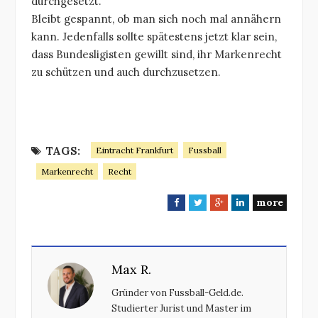
durchgesetzt.
Bleibt gespannt, ob man sich noch mal annähern
kann. Jedenfalls sollte spätestens jetzt klar sein,
dass Bundesligisten gewillt sind, ihr Markenrecht
zu schützen und auch durchzusetzen.
TAGS:
Eintracht Frankfurt
Fussball
Markenrecht
Recht
more
F
T
G
L
a
w
o
i
c
i
o
n
e
t
g
k
Max R.
b
t
l
e
o
e
e
d
Gründer von Fussball-Geld.de.
o
r
+
I
Studierter Jurist und Master im
k
n