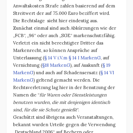
Anwaltskosten Strafe zahlen basierend auf dem
Streitwert der auf 75.000 Euro beziffert wird.
Die Rechtslage sieht hier eindeutig aus.
Zunächst einmal sind auch Abkürzungen wie der
„FCB“, „96“ oder auch „SGE“ markenschutzfähig.
Verletzt ein nicht berechtigter Dritter das
Markenrecht, so können Ansprüche auf
Unterlassung (
§ 14 V i.V.m § 14 I MarkenG
, auf
Vernichtung (
§18 MarkenG
), auf Auskunft (
§ 19
MarkenG
) und auch auf Schadensersatz (
§ 14 VI
MarkenG
) geltend gemacht werden. Die
Rechtsverletzung lag hier in der Benutzung der
Namen die “
für Waren oder Dienstleistungen
benutzen wurden, die mit denjenigen identisch
sind, für die sie Schutz genießt
“.
Geschützt sind übrigens auch Veranstaltungen,
bekannt wurden Urteile gegen die Verwendung
„Deutschland 2006“ auf Bechern oder