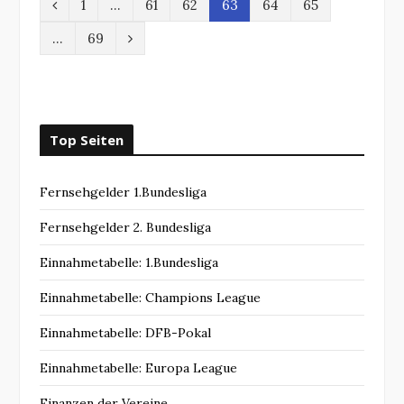
P
1
…
61
62
63
64
65
r
N
…
69
e
e
v
x
i
t
Top Seiten
o
Fernsehgelder 1.Bundesliga
u
s
Fernsehgelder 2. Bundesliga
Einnahmetabelle: 1.Bundesliga
Einnahmetabelle: Champions League
Einnahmetabelle: DFB-Pokal
Einnahmetabelle: Europa League
Finanzen der Vereine