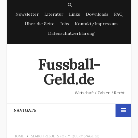
S
Newsletter
Literatur
Links
Downloads
FAQ
e
Über die Seite
Jobs
Kontakt/Impressum
a
Datenschutzerklärung
r
c
h
Fussball-
Geld.de
Wirtschaft / Zahlen / Recht
NAVIGATE
HOME
SEARCH RESULTS FOR "" QUERY
(PAGE 63)