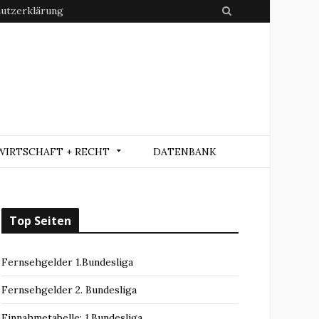
utzerklärung
S
e
a
r
c
h
WIRTSCHAFT + RECHT
DATENBANK
Top Seiten
Fernsehgelder 1.Bundesliga
Fernsehgelder 2. Bundesliga
Einnahmetabelle: 1.Bundesliga