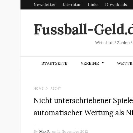
Newsletter
Literatur
Links
Downloads
Fussball-Geld.
Wirtschaft / Zahlen /
STARTSEITE
VEREINE
WETTB
HOME
RECHT
Nicht unterschriebener Spiele
automatischer Wertung als Ni
By
Max R.
on
11. November 2012