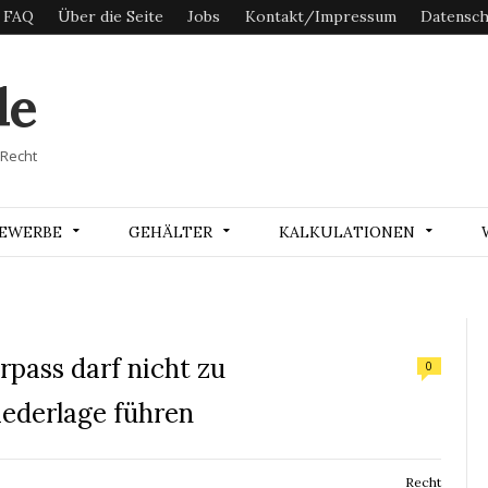
FAQ
Über die Seite
Jobs
Kontakt/Impressum
Datensch
de
 Recht
EWERBE
GEHÄLTER
KALKULATIONEN
rpass darf nicht zu
0
ederlage führen
Recht