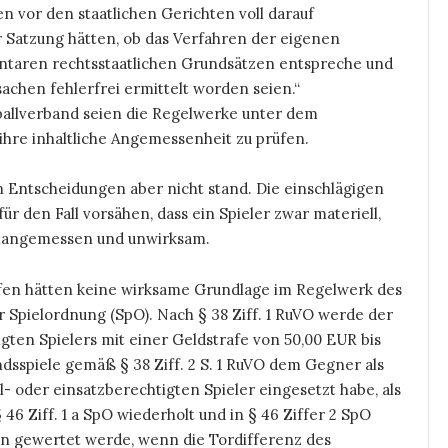
n vor den staatlichen Gerichten voll darauf
r Satzung hätten, ob das Verfahren der eigenen
taren rechtsstaatlichen Grundsätzen entspreche und
achen fehlerfrei ermittelt worden seien.“
allverband seien die Regelwerke unter dem
ihre inhaltliche Angemessenheit zu prüfen.
en Entscheidungen aber nicht stand. Die einschlägigen
r den Fall vorsähen, dass ein Spieler zwar materiell,
n unangemessen und unwirksam.
fen hätten keine wirksame Grundlage im Regelwerk des
 Spielordnung (SpO). Nach § 38 Ziff. 1 RuVO werde der
igten Spielers mit einer Geldstrafe von 50,00 EUR bis
sspiele gemäß § 38 Ziff. 2 S. 1 RuVO dem Gegner als
 oder einsatzberechtigten Spieler eingesetzt habe, als
46 Ziff. 1 a SpO wiederholt und in § 46 Ziffer 2 SpO
oren gewertet werde, wenn die Tordifferenz des