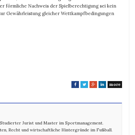
er förmliche Nachweis der Spielberechtigung sei kein
 zur Gewährleistung gleicher Wettkampfbedingungen
more
F
T
G
L
a
w
o
i
c
i
o
n
e
t
g
k
b
t
l
e
o
e
e
d
 Studierter Jurist und Master im Sportmanagement.
o
r
+
I
ten, Recht und wirtschaftliche Hintergründe im Fußball.
k
n