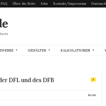
FAQ
Über die Seite
Jobs
Kontakt/Impressum
Datensch
de
 Recht
EWERBE
GEHÄLTER
KALKULATIONEN
 der DFL und des DFB
3
Recht