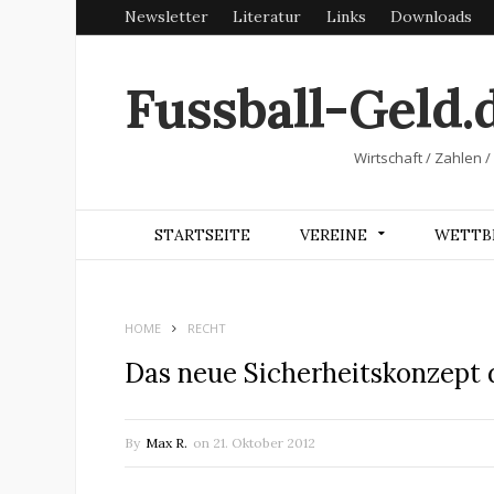
Newsletter
Literatur
Links
Downloads
Fussball-Geld.
Wirtschaft / Zahlen /
STARTSEITE
VEREINE
WETTB
HOME
RECHT
Das neue Sicherheitskonzept
By
Max R.
on
21. Oktober 2012