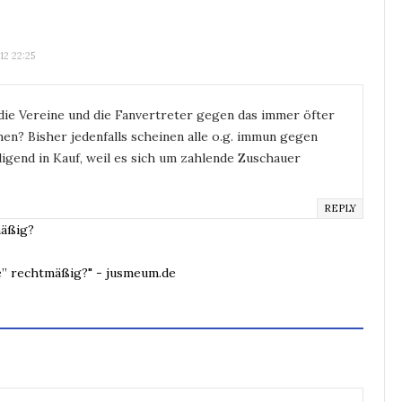
2 22:25
die Vereine und die Fanvertreter gegen das immer öfter
en? Bisher jedenfalls scheinen alle o.g. immun gegen
ligend in Kauf, weil es sich um zahlende Zuschauer
REPLY
mäßig?
te” rechtmäßig?" - jusmeum.de