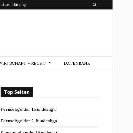
utzerklärung
S
e
a
r
c
h
WIRTSCHAFT + RECHT
DATENBANK
Top Seiten
Fernsehgelder 1.Bundesliga
Fernsehgelder 2. Bundesliga
Einnahmetabelle: 1.Bundesliga