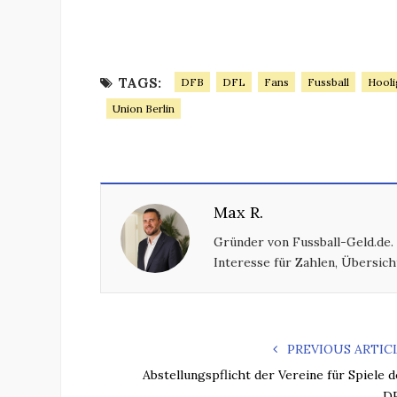
TAGS:
DFB
DFL
Fans
Fussball
Hooli
Union Berlin
Max R.
Gründer von Fussball-Geld.de.
Interesse für Zahlen, Übersich
PREVIOUS ARTIC
Abstellungspflicht der Vereine für Spiele d
D