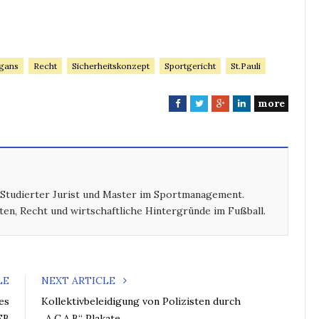
gans
Recht
Sicherheitskonzept
Sportgericht
St.Pauli
more
F
T
G
L
a
w
o
i
c
i
o
n
e
t
g
k
b
t
l
e
o
e
e
d
 Studierter Jurist und Master im Sportmanagement.
o
r
+
I
ten, Recht und wirtschaftliche Hintergründe im Fußball.
k
n
LE
NEXT ARTICLE
es
Kollektivbeleidigung von Polizisten durch
FB
„A.C.A.B“ Plakate