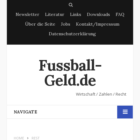
S
Newsletter
Literatur
Links
Downloads
FAQ
e
Über die Seite
Jobs
Kontakt/Impressum
a
Datenschutzerklärung
r
c
h
Fussball-
Geld.de
Wirtschaft / Zahlen / Recht
NAVIGATE
HOME
REST