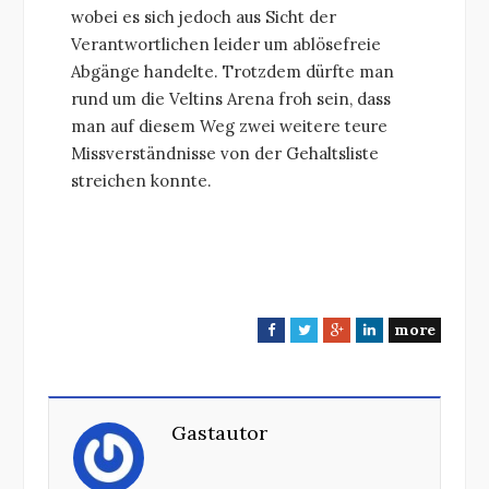
wobei es sich jedoch aus Sicht der
Verantwortlichen leider um ablösefreie
Abgänge handelte. Trotzdem dürfte man
rund um die Veltins Arena froh sein, dass
man auf diesem Weg zwei weitere teure
Missverständnisse von der Gehaltsliste
streichen konnte.
more
F
T
G
L
a
w
o
i
c
i
o
n
e
t
g
k
Gastautor
b
t
l
e
o
e
e
d
o
r
+
I