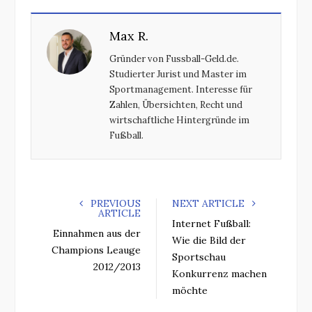
c
i
o
n
e
t
g
k
Max R.
b
t
l
e
o
e
e
d
Gründer von Fussball-Geld.de.
o
r
+
I
Studierter Jurist und Master im
k
n
Sportmanagement. Interesse für
Zahlen, Übersichten, Recht und
wirtschaftliche Hintergründe im
Fußball.
PREVIOUS
NEXT ARTICLE
ARTICLE
Internet Fußball:
Einnahmen aus der
Wie die Bild der
Champions Leauge
Sportschau
2012/2013
Konkurrenz machen
möchte