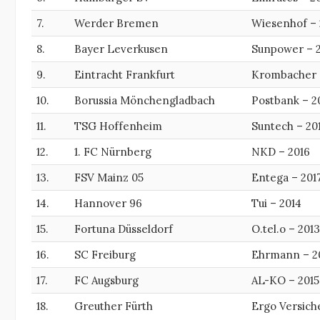
7.
Werder Bremen
Wiesenhof – 
8.
Bayer Leverkusen
Sunpower – 
9.
Eintracht Frankfurt
Krombacher 
10.
Borussia Mönchengladbach
Postbank – 2
11.
TSG Hoffenheim
Suntech – 20
12.
1. FC Nürnberg
NKD – 2016
13.
FSV Mainz 05
Entega – 201
14.
Hannover 96
Tui – 2014
15.
Fortuna Düsseldorf
O.tel.o – 2013
16.
SC Freiburg
Ehrmann – 2
17.
FC Augsburg
AL-KO – 2015
18.
Greuther Fürth
Ergo Versich