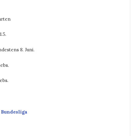
arten
.5.
ndestens 8. Juni.
iebs.
iebs.
. Bundesliga