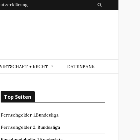
utzerklärung
S
e
a
r
c
h
WIRTSCHAFT + RECHT
DATENBANK
Top Seiten
Fernsehgelder 1.Bundesliga
Fernsehgelder 2. Bundesliga
Einnahmetabelle: 1.Bundesliga