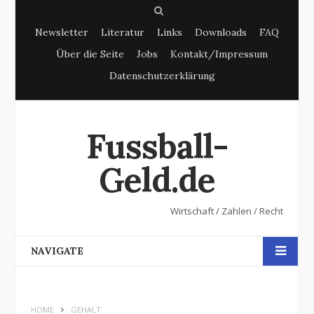
S
Newsletter
Literatur
Links
Downloads
FAQ
e
Über die Seite
Jobs
Kontakt/Impressum
a
Datenschutzerklärung
r
c
h
Fussball-
Geld.de
Wirtschaft / Zahlen / Recht
NAVIGATE
HOME
GEHALT