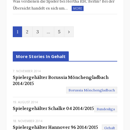
Was verdienen die Spieler bei Hertha BSC Berlin? Bei der
Übersicht handelt es sich um…
MORE
N
1
2
3
…
5
e
x
More Stories In Gehalt
t
7. NOVEMBER 2014
Spielergehälter Borussia Mönchengladbach
2014/2015
Borussia Mönchengladbach
19. AUGUST 2014
Spielergehälter Schalke 04 2014/2015
Bundesliga
18. NOVEMBER 2014
Spielergehälter Hannover 96 2014/2015
Gehalt