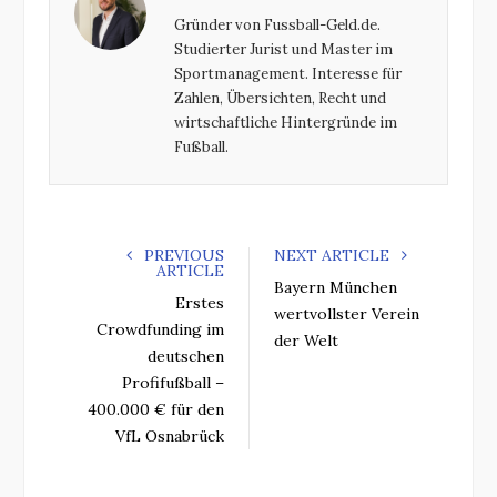
o
e
e
d
Gründer von Fussball-Geld.de.
o
r
+
I
Studierter Jurist und Master im
k
n
Sportmanagement. Interesse für
Zahlen, Übersichten, Recht und
wirtschaftliche Hintergründe im
Fußball.
PREVIOUS
NEXT ARTICLE
ARTICLE
Bayern München
Erstes
wertvollster Verein
Crowdfunding im
der Welt
deutschen
Profifußball –
400.000 € für den
VfL Osnabrück