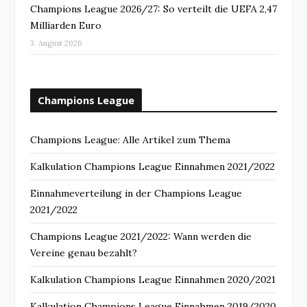
Champions League 2026/27: So verteilt die UEFA 2,47
Milliarden Euro
3. August 2026
Champions League
Champions League: Alle Artikel zum Thema
Kalkulation Champions League Einnahmen 2021/2022
Einnahmeverteilung in der Champions League
2021/2022
Champions League 2021/2022: Wann werden die
Vereine genau bezahlt?
Kalkulation Champions League Einnahmen 2020/2021
Kalkulation Champions League Einnahmen 2019/2020