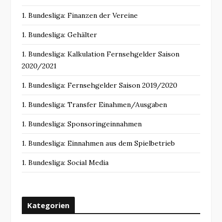
1. Bundesliga: Finanzen der Vereine
1. Bundesliga: Gehälter
1. Bundesliga: Kalkulation Fernsehgelder Saison
2020/2021
1. Bundesliga: Fernsehgelder Saison 2019/2020
1. Bundesliga: Transfer Einahmen/Ausgaben
1. Bundesliga: Sponsoringeinnahmen
1. Bundesliga: Einnahmen aus dem Spielbetrieb
1. Bundesliga: Social Media
Kategorien