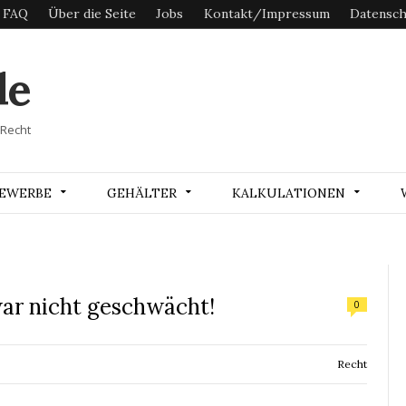
FAQ
Über die Seite
Jobs
Kontakt/Impressum
Datensch
de
 Recht
EWERBE
GEHÄLTER
KALKULATIONEN
ar nicht geschwächt!
0
Recht