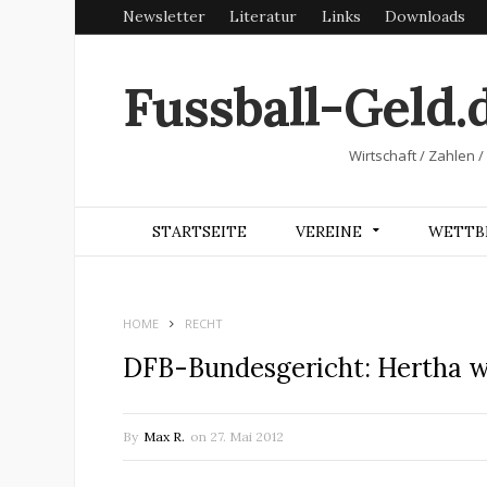
Newsletter
Literatur
Links
Downloads
Fussball-Geld.
Wirtschaft / Zahlen /
STARTSEITE
VEREINE
WETTB
HOME
RECHT
DFB-Bundesgericht: Hertha w
By
Max R.
on
27. Mai 2012