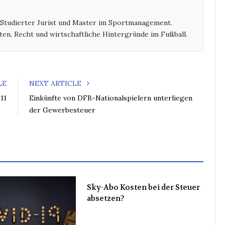
b
t
l
e
o
e
e
d
 Studierter Jurist und Master im Sportmanagement.
o
r
+
I
ten, Recht und wirtschaftliche Hintergründe im Fußball.
k
n
LE
NEXT ARTICLE
11
Einkünfte von DFB-Nationalspielern unterliegen
der Gewerbesteuer
Sky-Abo Kosten bei der Steuer
absetzen?