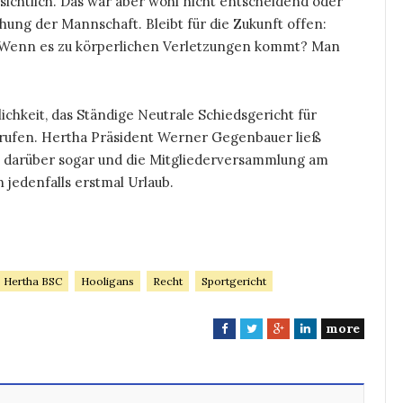
sichtlich. Das war aber wohl nicht entscheidend oder
hung der Mannschaft. Bleibt für die Zukunft offen:
 Wenn es zu körperlichen Verletzungen kommt? Man
ichkeit, das Ständige Neutrale Schiedsgericht für
urufen. Hertha Präsident Werner Gegenbauer ließ
ll darüber sogar und die Mitgliederversammlung am
jedenfalls erstmal Urlaub.
Hertha BSC
Hooligans
Recht
Sportgericht
more
F
T
G
L
a
w
o
i
c
i
o
n
e
t
g
k