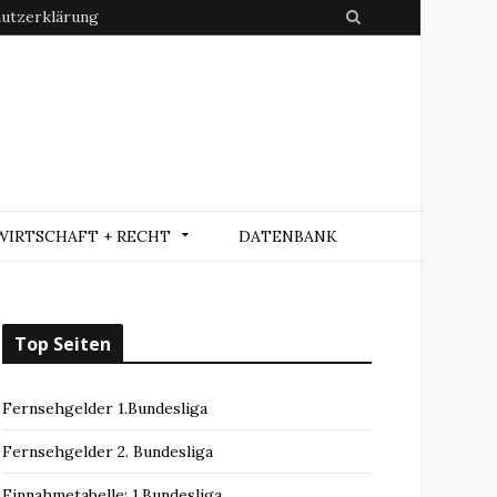
utzerklärung
S
e
a
r
c
h
WIRTSCHAFT + RECHT
DATENBANK
Top Seiten
Fernsehgelder 1.Bundesliga
Fernsehgelder 2. Bundesliga
Einnahmetabelle: 1.Bundesliga