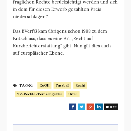
fraglichen Rechte berücksichtigt werden und sich
in dem für diesen Erwerb gezahlten Preis
niederschlagen.“
Das BVerfG kam übrigens schon 1998 zu dem
Entschluss, dass es eine Art „Recht auf
Kurzberichterstattung“ gibt. Nun gilt dies auch
auf europäischer Ebene.
TAGS:
EuGH
Fussball
Recht
TV-Rechte/Fernsehgelder
Urteil
more
F
T
G
L
a
w
o
i
c
i
o
n
e
t
g
k