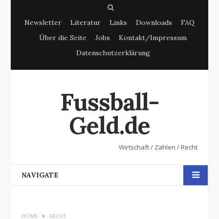
S
Newsletter
Literatur
Links
Downloads
FAQ
e
Über die Seite
Jobs
Kontakt/Impressum
a
Datenschutzerklärung
r
c
h
Fussball-
Geld.de
Wirtschaft / Zahlen / Recht
NAVIGATE
HOME
RECHT