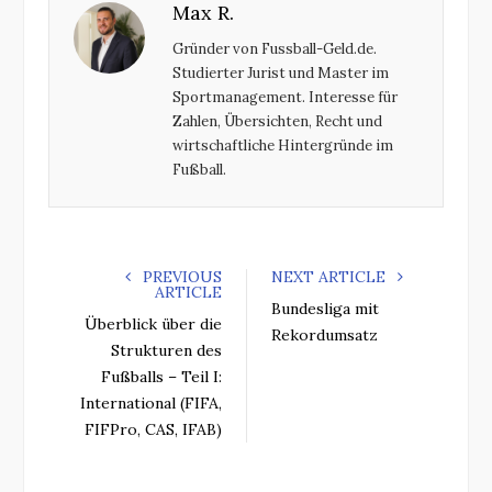
Max R.
b
t
l
e
o
e
e
d
Gründer von Fussball-Geld.de.
o
r
+
I
Studierter Jurist und Master im
k
n
Sportmanagement. Interesse für
Zahlen, Übersichten, Recht und
wirtschaftliche Hintergründe im
Fußball.
PREVIOUS
NEXT ARTICLE
ARTICLE
Bundesliga mit
Überblick über die
Rekordumsatz
Strukturen des
Fußballs – Teil I:
International (FIFA,
FIFPro, CAS, IFAB)