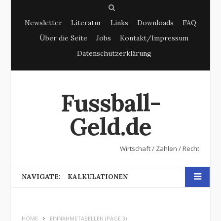
S
Newsletter
Literatur
Links
Downloads
FAQ
e
Über die Seite
Jobs
Kontakt/Impressum
a
Datenschutzerklärung
r
c
h
Fussball-
Geld.de
Wirtschaft / Zahlen / Recht
NAVIGATE:
KALKULATIONEN
HOME
EINNAHMETABELLEN
(PAGE 3)