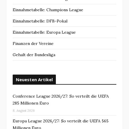
Einnahmetabelle: Champions League
Einnahmetabelle: DFB-Pokal
Einnahmetabelle: Europa League
Finanzen der Vereine
Gehalt der Bundesliga
Neuesten Artikel
Conference League 2026/27: So verteilt die UEFA
285 Millionen Euro
8. August 2026
Europa League 2026/27: So verteilt die UEFA 565
Millionen Euro