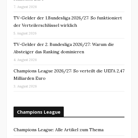
7. August 2026
TV-Gelder der 1.Bundesliga 2026/27: So funktioniert
der Verteilerschlüssel wirklich
5. August 2026
TV-Gelder der 2. Bundesliga 2026/27: Warum die
Absteiger das Ranking dominieren
4. August 2026
Champions League 2026/27: So verteilt die UEFA 2,47
Milliarden Euro
3. August 2026
Champions League
Champions League: Alle Artikel zum Thema