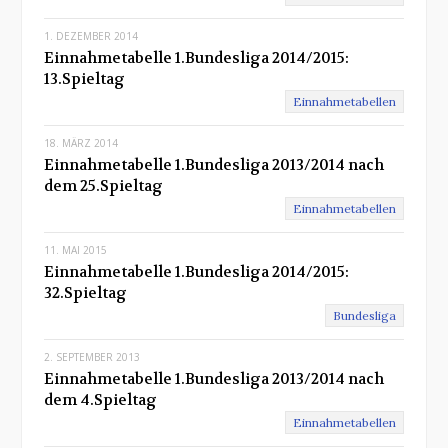
1. DEZEMBER 2014
Einnahmetabelle 1.Bundesliga 2014/2015:
13.Spieltag
Einnahmetabellen
18. MÄRZ 2014
Einnahmetabelle 1.Bundesliga 2013/2014 nach
dem 25.Spieltag
Einnahmetabellen
11. MAI 2015
Einnahmetabelle 1.Bundesliga 2014/2015:
32.Spieltag
Bundesliga
2. SEPTEMBER 2013
Einnahmetabelle 1.Bundesliga 2013/2014 nach
dem 4.Spieltag
Einnahmetabellen