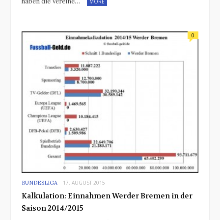
haben die Vereine…
MORE
0
BUNDESLIGA
17. AUGUST 2015
Kalkulation: Einnahmen Werder Bremen in der
Saison 2014/2015