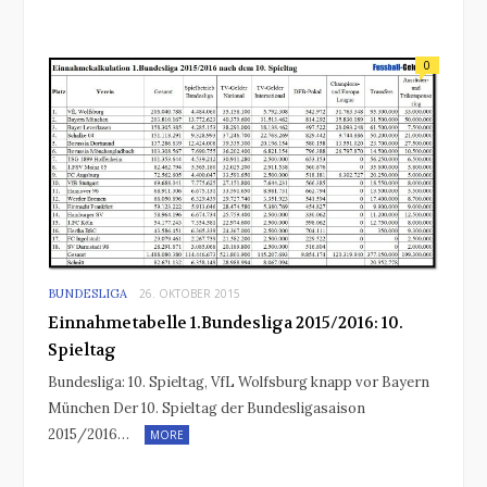
0
BUNDESLIGA
26. OKTOBER 2015
Einnahmetabelle 1.Bundesliga 2015/2016: 10.
Spieltag
Bundesliga: 10. Spieltag, VfL Wolfsburg knapp vor Bayern
München Der 10. Spieltag der Bundesligasaison
2015/2016…
MORE