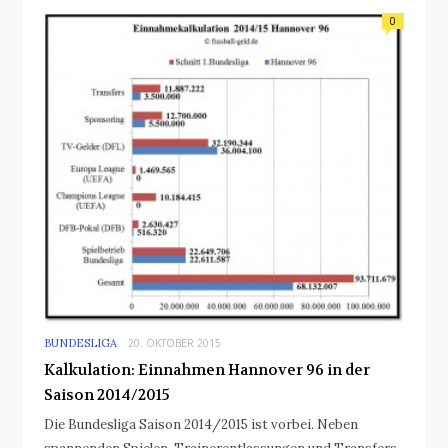
0
BUNDESLIGA
20. OKTOBER 2015
Kalkulation: Einnahmen Hannover 96 in der
Saison 2014/2015
Die Bundesliga Saison 2014/2015 ist vorbei. Neben