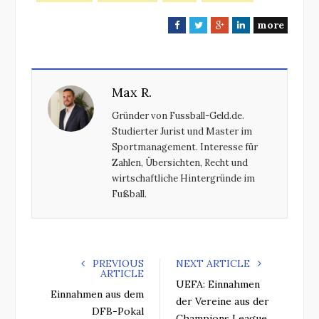
more
F
T
G
L
a
w
o
i
c
i
o
n
e
t
g
k
Max R.
b
t
l
e
o
e
e
d
Gründer von Fussball-Geld.de.
o
r
+
I
Studierter Jurist und Master im
k
n
Sportmanagement. Interesse für
Zahlen, Übersichten, Recht und
wirtschaftliche Hintergründe im
Fußball.
PREVIOUS
NEXT ARTICLE
ARTICLE
UEFA: Einnahmen
Einnahmen aus dem
der Vereine aus der
DFB-Pokal
Champions League