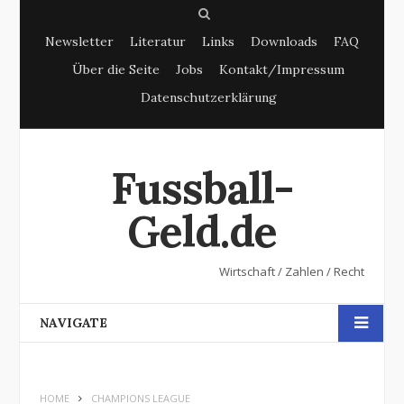
S
Newsletter
Literatur
Links
Downloads
FAQ
e
Über die Seite
Jobs
Kontakt/Impressum
a
Datenschutzerklärung
r
c
h
Fussball-
Geld.de
Wirtschaft / Zahlen / Recht
NAVIGATE
HOME
CHAMPIONS LEAGUE