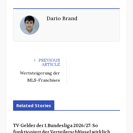
c
i
o
n
e
t
g
k
Dario Brand
b
t
l
e
o
e
e
d
o
r
+
I
k
n
PREVIOUS
ARTICLE
Wertsteigerung der
MLS-Franchises
Related Stories
TV-Gelder der 1.Bundesliga 2026/27: So
funktioniert der Verteilerschlüssel wirklich