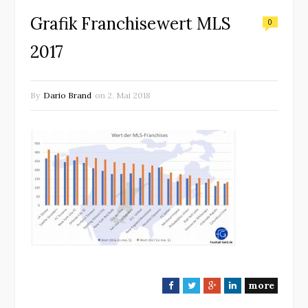
Grafik Franchisewert MLS
0
2017
By
Dario Brand
on
2. Mai 2018
more
F
T
G
L
a
w
o
i