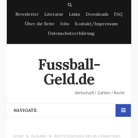
S
Newsletter
Literatur
Links
Downloads
FAQ
e
Über die Seite
Jobs
Kontakt/Impressum
a
Datenschutzerklärung
r
c
h
Fussball-
Geld.de
Wirtschaft / Zahlen / Recht
NAVIGATE
HOME
AUSLAND
WERTSTEIGERUNG DER MLS-FRANCHISES