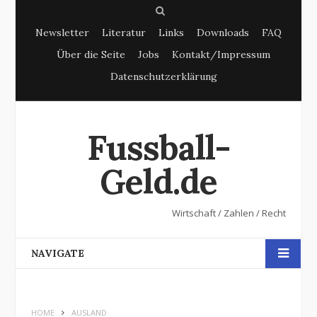
S
Newsletter
Literatur
Links
Downloads
FAQ
e
Über die Seite
Jobs
Kontakt/Impressum
a
Datenschutzerklärung
r
c
h
Fussball-
Geld.de
Wirtschaft / Zahlen / Recht
NAVIGATE
HOME
AUSLAND