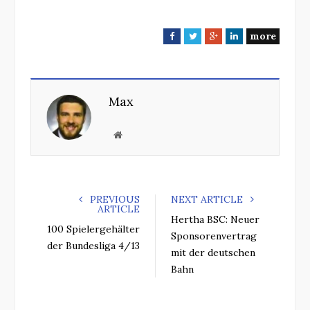
more
F
T
G
L
a
w
o
i
c
i
o
n
e
t
g
k
Max
b
t
l
e
o
e
e
d
o
r
+
I
W
k
n
e
b
s
PREVIOUS
NEXT ARTICLE
i
ARTICLE
t
Hertha BSC: Neuer
100 Spielergehälter
e
Sponsorenvertrag
der Bundesliga 4/13
mit der deutschen
Bahn