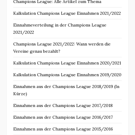
Champions League: Alle Artikel zum Thema
Kalkulation Champions League Einnahmen 2021/2022
Einnahmeverteilung in der Champions League
2021/2022
Champions League 2021/2022: Wann werden die
Vereine genau bezahlt?
Kalkulation Champions League Einnahmen 2020/2021
Kalkulation Champions League Einnahmen 2019/2020
Einnahmen aus der Champions League 2018/2019 (In
Kürze)
Einnahmen aus der Champions League 2017/2018
Einnahmen aus der Champions League 2016/2017
Einnahmen aus der Champions League 2015/2016