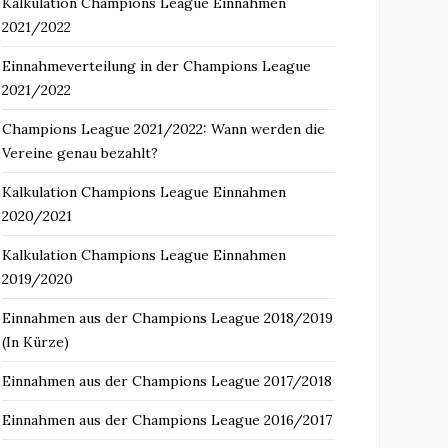
Kalkulation Champions League Einnahmen
2021/2022
Einnahmeverteilung in der Champions League
2021/2022
Champions League 2021/2022: Wann werden die
Vereine genau bezahlt?
Kalkulation Champions League Einnahmen
2020/2021
Kalkulation Champions League Einnahmen
2019/2020
Einnahmen aus der Champions League 2018/2019
(In Kürze)
Einnahmen aus der Champions League 2017/2018
Einnahmen aus der Champions League 2016/2017