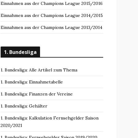
Einnahmen aus der Champions League 2015/2016
Einnahmen aus der Champions League 2014/2015
Einnahmen aus der Champions League 2013/2014
1. Bundesliga
1. Bundesliga: Alle Artikel zum Thema
1. Bundesliga: Einnahmetabelle
1. Bundesliga: Finanzen der Vereine
1. Bundesliga: Gehälter
1. Bundesliga: Kalkulation Fernsehgelder Saison
2020/2021
1. Bundesliga: Fernsehgelder Saison 2019/2020