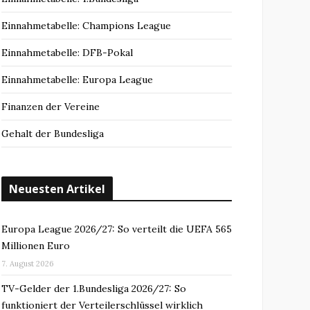
Einnahmetabelle: Champions League
Einnahmetabelle: DFB-Pokal
Einnahmetabelle: Europa League
Finanzen der Vereine
Gehalt der Bundesliga
Neuesten Artikel
Europa League 2026/27: So verteilt die UEFA 565
Millionen Euro
7. August 2026
TV-Gelder der 1.Bundesliga 2026/27: So
funktioniert der Verteilerschlüssel wirklich