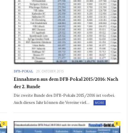
DFB-POKAL
29. OKTOBER 2015
Einnahmen aus dem DFB-Pokal 2015/2016: Nach
der 2. Runde
Die zweite Runde des DFB-Pokals 2015/2016 ist vorbei.
Auch dieses Jahr können die Vereine viel…
MORE
0
8