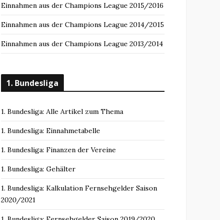
Einnahmen aus der Champions League 2015/2016
Einnahmen aus der Champions League 2014/2015
Einnahmen aus der Champions League 2013/2014
1. Bundesliga
1. Bundesliga: Alle Artikel zum Thema
1. Bundesliga: Einnahmetabelle
1. Bundesliga: Finanzen der Vereine
1. Bundesliga: Gehälter
1. Bundesliga: Kalkulation Fernsehgelder Saison
2020/2021
1. Bundesliga: Fernsehgelder Saison 2019/2020