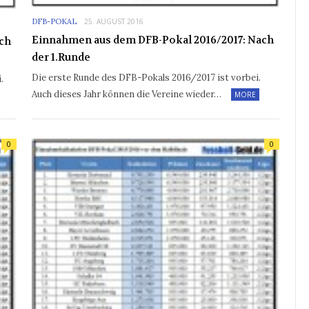
DFB-POKAL
25. AUGUST 2016
Einnahmen aus dem DFB-Pokal 2016/2017: Nach
ch
der 1.Runde
Die erste Runde des DFB-Pokals 2016/2017 ist vorbei.
.
Auch dieses Jahr können die Vereine wieder…
MORE
0
0