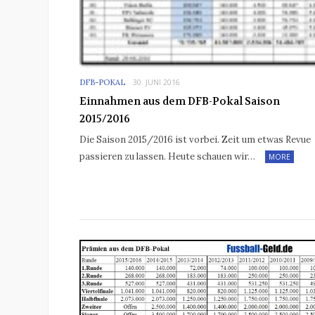
DFB-POKAL
30. JUNI 2016
Einnahmen aus dem DFB-Pokal Saison
2015/2016
Die Saison 2015/2016 ist vorbei. Zeit um etwas Revue
passieren zu lassen. Heute schauen wir…
MORE