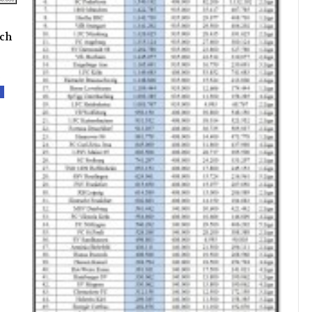
ach
.
E