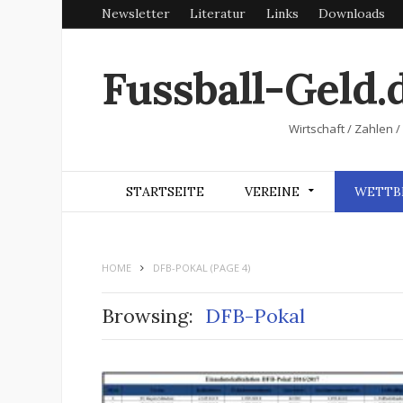
Newsletter
Literatur
Links
Downloads
Fussball-Geld.
Wirtschaft / Zahlen /
STARTSEITE
VEREINE
WETTB
HOME
DFB-POKAL
(PAGE 4)
Browsing:
DFB-Pokal