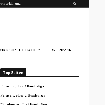
utzerklärung
S
e
a
r
c
h
WIRTSCHAFT + RECHT
DATENBANK
Top Seiten
Fernsehgelder 1.Bundesliga
Fernsehgelder 2. Bundesliga
Einnahmetabelle: 1.Bundesliga