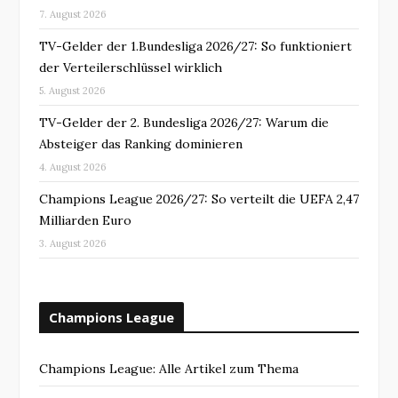
7. August 2026
TV-Gelder der 1.Bundesliga 2026/27: So funktioniert
der Verteilerschlüssel wirklich
5. August 2026
TV-Gelder der 2. Bundesliga 2026/27: Warum die
Absteiger das Ranking dominieren
4. August 2026
Champions League 2026/27: So verteilt die UEFA 2,47
Milliarden Euro
3. August 2026
Champions League
Champions League: Alle Artikel zum Thema