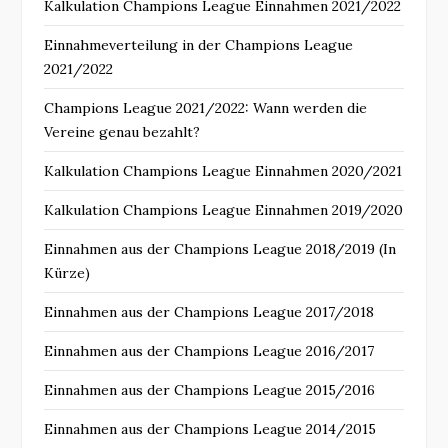
Kalkulation Champions League Einnahmen 2021/2022
Einnahmeverteilung in der Champions League
2021/2022
Champions League 2021/2022: Wann werden die
Vereine genau bezahlt?
Kalkulation Champions League Einnahmen 2020/2021
Kalkulation Champions League Einnahmen 2019/2020
Einnahmen aus der Champions League 2018/2019 (In
Kürze)
Einnahmen aus der Champions League 2017/2018
Einnahmen aus der Champions League 2016/2017
Einnahmen aus der Champions League 2015/2016
Einnahmen aus der Champions League 2014/2015