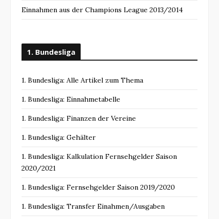
Einnahmen aus der Champions League 2013/2014
1. Bundesliga
1. Bundesliga: Alle Artikel zum Thema
1. Bundesliga: Einnahmetabelle
1. Bundesliga: Finanzen der Vereine
1. Bundesliga: Gehälter
1. Bundesliga: Kalkulation Fernsehgelder Saison
2020/2021
1. Bundesliga: Fernsehgelder Saison 2019/2020
1. Bundesliga: Transfer Einahmen/Ausgaben