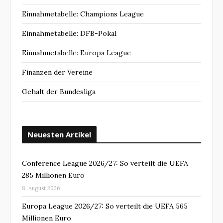
Einnahmetabelle: Champions League
Einnahmetabelle: DFB-Pokal
Einnahmetabelle: Europa League
Finanzen der Vereine
Gehalt der Bundesliga
Neuesten Artikel
Conference League 2026/27: So verteilt die UEFA
285 Millionen Euro
8. August 2026
Europa League 2026/27: So verteilt die UEFA 565
Millionen Euro