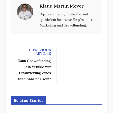
Klaus-Martin Meyer
b
t
l
e
o
e
e
d
Dip.-Kaufmann., Fußballfan mit
o
r
+
I
speziellem Interesse für (Online-)
k
n
Marketing und Crowdfunding.
PREVIOUS
ARTICLE
Kann Crowdfunding
ein Vehikle zur
Finanzierung eines
Stadionnames sein?
Related Stories