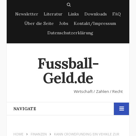
S
Newsletter
Literatur
Links
Downloads
FAQ
e
Über die Seite
Jobs
Kontakt/Impressum
a
Datenschutzerklärung
r
c
h
Fussball-
Geld.de
Wirtschaft / Zahlen / Recht
NAVIGATE
HOME
FINANZEN
KANN CROWDFUNDING EIN VEHIKLE ZUR