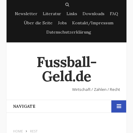
S
Newsletter
Literatur
Links
Downloads
FAQ
e
Über die Seite
Jobs
Kontakt/Impressum
a
Datenschutzerklärung
r
c
h
Fussball-
Geld.de
Wirtschaft / Zahlen / Recht
NAVIGATE
HOME
REST