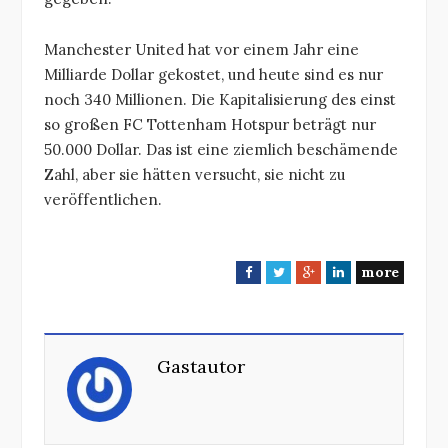
Manchester United hat vor einem Jahr eine
Milliarde Dollar gekostet, und heute sind es nur
noch 340 Millionen. Die Kapitalisierung des einst
so großen FC Tottenham Hotspur beträgt nur
50.000 Dollar. Das ist eine ziemlich beschämende
Zahl, aber sie hätten versucht, sie nicht zu
veröffentlichen.
more
F
T
G
L
a
w
o
i
c
i
o
n
e
t
g
k
Gastautor
b
t
l
e
o
e
e
d
o
r
+
I
k
n