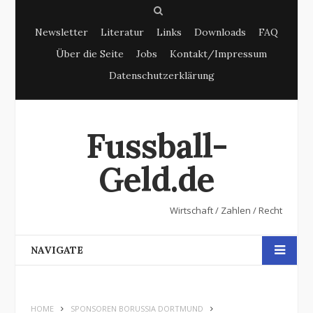
S
Newsletter
Literatur
Links
Downloads
FAQ
e
Über die Seite
Jobs
Kontakt/Impressum
a
Datenschutzerklärung
r
c
h
Fussball-
Geld.de
Wirtschaft / Zahlen / Recht
NAVIGATE
HOME
SPONSOREN BORUSSIA DORTMUND