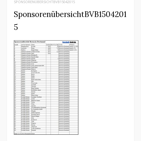
SPONSORENÜBERSICHTBVB15042015
SponsorenübersichtBVB1504201
5