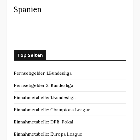
Spanien
Top Seiten
Fernsehgelder 1.Bundesliga
Fernsehgelder 2. Bundesliga
Einnahmetabelle: 1.Bundesliga
Einnahmetabelle: Champions League
Einnahmetabelle: DFB-Pokal
Einnahmetabelle: Europa League