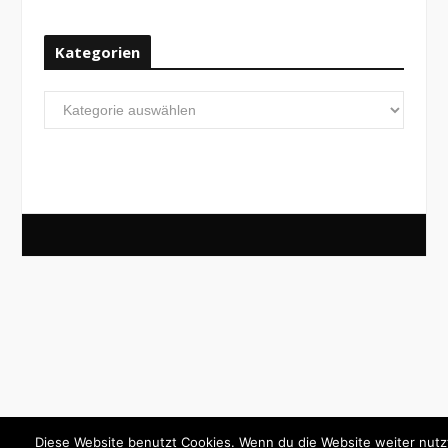
Kategorien
Kategorien
Diese Website benutzt Cookies. Wenn du die Website weiter nutz