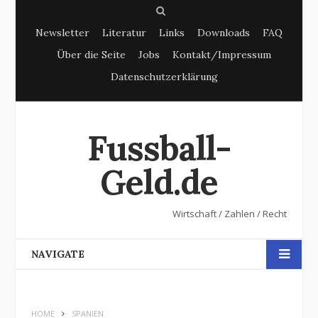
S
Newsletter
Literatur
Links
Downloads
FAQ
e
Über die Seite
Jobs
Kontakt/Impressum
a
Datenschutzerklärung
r
c
h
Fussball-
Geld.de
Wirtschaft / Zahlen / Recht
NAVIGATE
HOME
SPANIEN