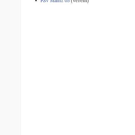
FSV Mainz 05
(Verein)