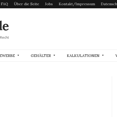
FAQ
Über die Seite
Jobs
Kontakt/Impressum
Datensch
de
 Recht
EWERBE
GEHÄLTER
KALKULATIONEN