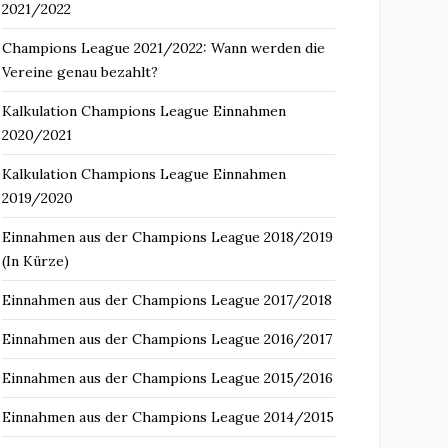
2021/2022
Champions League 2021/2022: Wann werden die
Vereine genau bezahlt?
Kalkulation Champions League Einnahmen
2020/2021
Kalkulation Champions League Einnahmen
2019/2020
Einnahmen aus der Champions League 2018/2019
(In Kürze)
Einnahmen aus der Champions League 2017/2018
Einnahmen aus der Champions League 2016/2017
Einnahmen aus der Champions League 2015/2016
Einnahmen aus der Champions League 2014/2015