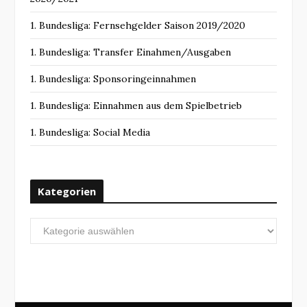
1. Bundesliga: Fernsehgelder Saison 2019/2020
1. Bundesliga: Transfer Einahmen/Ausgaben
1. Bundesliga: Sponsoringeinnahmen
1. Bundesliga: Einnahmen aus dem Spielbetrieb
1. Bundesliga: Social Media
Kategorien
Kategorien