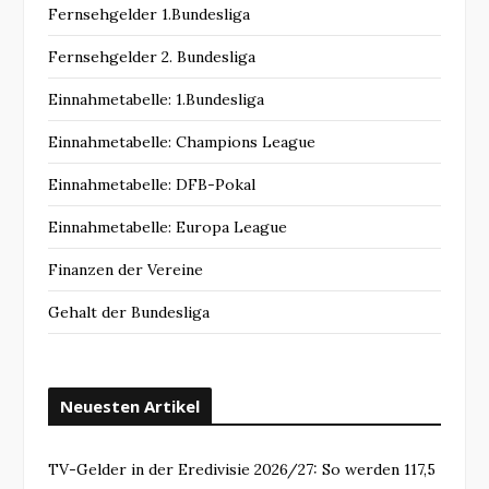
Fernsehgelder 1.Bundesliga
Fernsehgelder 2. Bundesliga
Einnahmetabelle: 1.Bundesliga
Einnahmetabelle: Champions League
Einnahmetabelle: DFB-Pokal
Einnahmetabelle: Europa League
Finanzen der Vereine
Gehalt der Bundesliga
Neuesten Artikel
TV-Gelder in der Eredivisie 2026/27: So werden 117,5