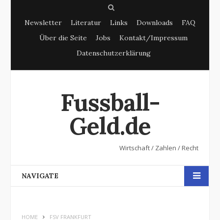
S
Newsletter
Literatur
Links
Downloads
FAQ
e
Über die Seite
Jobs
Kontakt/Impressum
a
Datenschutzerklärung
r
c
h
Fussball-
Geld.de
Wirtschaft / Zahlen / Recht
NAVIGATE
HOME
FSV FRANKFURT