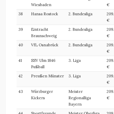
Wiesbaden
€
38
Hansa Rostock
2. Bundesliga
209
€
39
Eintracht
2. Bundesliga
209
Braunschweig
€
40
VfL Osnabrück
2. Bundesliga
209
€
41
SSV Ulm 1846
3. Liga
209
Fußball
€
42
Preußen Münster
3. Liga
209
€
43
Würzburger
Meister
209
Kickers
Regionalliga
€
Bayern
44
Sportfreunde
Meister Oberliga
209