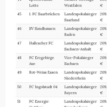
Lotte
Westfalen
€
45
1. FC Saarbrücken
Landespokalsieger
209
Saarland
€
46
SV Sandhausen
Landespokalsieger
209
Baden
€
47
Hallescher FC
Landespokalsieger
209
Sachsen-Anhalt
€
48
FC Erzgebirge
Vize-Pokalsieger
209
Aue
Sachsen
€
49
Rot-Weiss Essen
Landespokalsieger
209
Niederrhein
€
50
FC Ingolstadt 04
Landespokalsieger
209
Bayern
€
51
FC Energie
Landespokalsieger
209