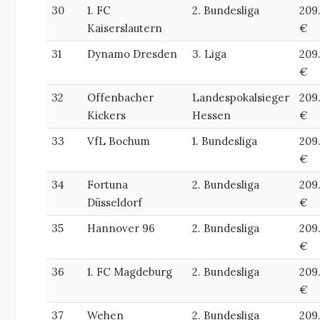
30
1. FC
2. Bundesliga
209
Kaiserslautern
€
31
Dynamo Dresden
3. Liga
209
€
32
Offenbacher
Landespokalsieger
209
Kickers
Hessen
€
33
VfL Bochum
1. Bundesliga
209
€
34
Fortuna
2. Bundesliga
209
Düsseldorf
€
35
Hannover 96
2. Bundesliga
209
€
36
1. FC Magdeburg
2. Bundesliga
209
€
37
Wehen
2. Bundesliga
209