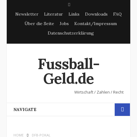
S
Newsletter
Literatur
Links
Downloads
FAQ
e
Über die Seite
Jobs
Kontakt/Impressum
a
Datenschutzerklärung
r
c
h
Fussball-
Geld.de
Wirtschaft / Zahlen / Recht
NAVIGATE
HOME
DFB-POKAL