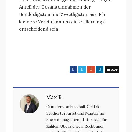
Anteil der Gesamteinnahmen der
Bundesligisten und Zweitligisten aus. Für
kleinere Verein können diese allerdings
entscheidend sein.
more
F
T
G
L
a
w
o
i
c
i
o
n
e
t
g
k
Max R.
b
t
l
e
o
e
e
d
Gründer von Fussball-Geld.de.
o
r
+
I
Studierter Jurist und Master im
k
n
Sportmanagement. Interesse für
Zahlen, Übersichten, Recht und