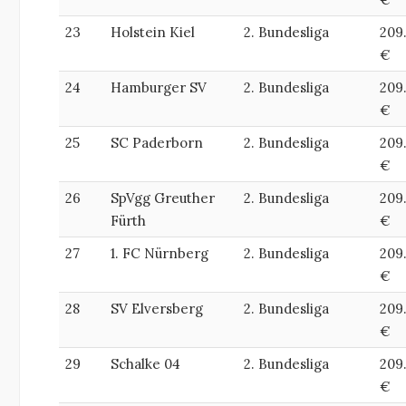
23
Holstein Kiel
2. Bundesliga
209
€
24
Hamburger SV
2. Bundesliga
209
€
25
SC Paderborn
2. Bundesliga
209
€
26
SpVgg Greuther
2. Bundesliga
209
Fürth
€
27
1. FC Nürnberg
2. Bundesliga
209
€
28
SV Elversberg
2. Bundesliga
209
€
29
Schalke 04
2. Bundesliga
209
€