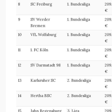
8
SC Freiburg
1. Bundesliga
209
€
9
SV Werder
1. Bundesliga
209
Bremen
€
10
VfL Wolfsburg
1. Bundesliga
209
€
11
1. FC Köln
1. Bundesliga
209
€
12
SV Darmstadt 98
1. Bundesliga
209
€
13
Karlsruher SC
2. Bundesliga
209
€
14
Hertha BSC
2. Bundesliga
209
€
15
Jahn Regensburg
3. Liga
209