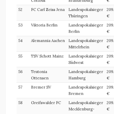
Cottbus
Brandenburg
€
52
FC Carl Zeiss Jena
Landespokalsieger
209
Thüringen
€
53
Viktoria Berlin
Landespokalsieger
209
Berlin
€
54
Alemannia Aachen
Landespokalsieger
209
Mittelrhein
€
55
TSV Schott Mainz
Landespokalsieger
209
Südwest
€
56
Teutonia
Landespokalsieger
209
Ottensen
Hamburg
€
57
Bremer SV
Landespokalsieger
209
Bremen
€
58
Greifswalder FC
Landespokalsieger
209
Mecklenburg-
€