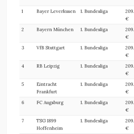
1
Bayer Leverkusen
1. Bundesliga
209
€
2
Bayern München
1. Bundesliga
209
€
3
VfB Stuttgart
1. Bundesliga
209
€
4
RB Leipzig
1. Bundesliga
209
€
5
Eintracht
1. Bundesliga
209
Frankfurt
€
6
FC Augsburg
1. Bundesliga
209
€
7
TSG 1899
1. Bundesliga
209
Hoffenheim
€