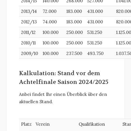
2014/15
140.000
268.000
527.000
1.041.0
2013/14
72.000
183.000
431.000
820.00
2012/13
74.000
183.000
431.000
820.00
2011/12
100.000
250.000
531.250
1.125.0
2010/11
100.000
250.000
531.250
1.125.0
2009/10
100.000
237.500
493.750
1.037.5
Kalkulation: Stand vor dem
Achtelfinale Saison 2024/2025
Anbei findet Ihr einen Überblick über den
aktuellen Stand.
Platz
Verein
Qualifikation
Sta