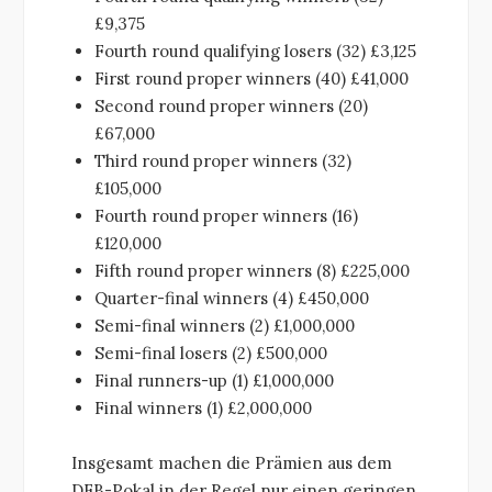
£9,375
Fourth round qualifying losers (32) £3,125
First round proper winners (40) £41,000
Second round proper winners (20)
£67,000
Third round proper winners (32)
£105,000
Fourth round proper winners (16)
£120,000
Fifth round proper winners (8) £225,000
Quarter-final winners (4) £450,000
Semi-final winners (2) £1,000,000
Semi-final losers (2) £500,000
Final runners-up (1) £1,000,000
Final winners (1) £2,000,000
Insgesamt machen die Prämien aus dem
DFB-Pokal in der Regel nur einen geringen