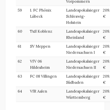
Vorpommern
59
1. FC Phönix
Landespokalsieger
209
Lübeck
Schleswig-
€
Holstein
60
TuS Koblenz
Landespokalsieger
209
Rheinland
€
61
SV Meppen
Landespokalsieger
209
Niedersachsen I
€
62
VfV 06
Landespokalsieger
209
Hildesheim
Niedersachsen II
€
63
FC 08 Villingen
Landespokalsieger
209
Südbaden
€
64
VfR Aalen
Landespokalsieger
209
Württemberg
€