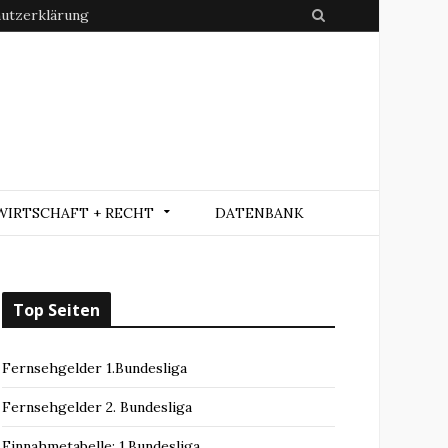
utzerklärung
S
e
a
r
c
h
WIRTSCHAFT + RECHT
DATENBANK
Top Seiten
Fernsehgelder 1.Bundesliga
Fernsehgelder 2. Bundesliga
Einnahmetabelle: 1.Bundesliga