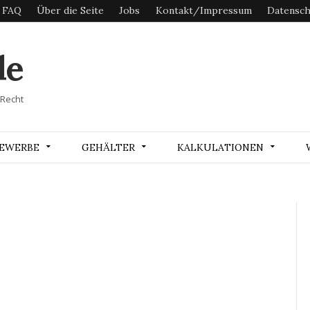
FAQ
Über die Seite
Jobs
Kontakt/Impressum
Datensch
de
 Recht
EWERBE
GEHÄLTER
KALKULATIONEN