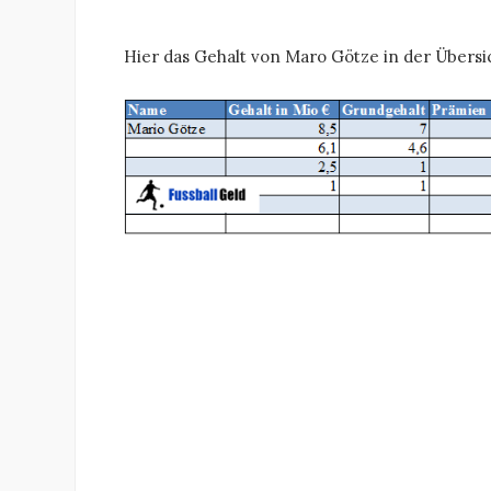
Hier das Gehalt von Maro Götze in der Übersi