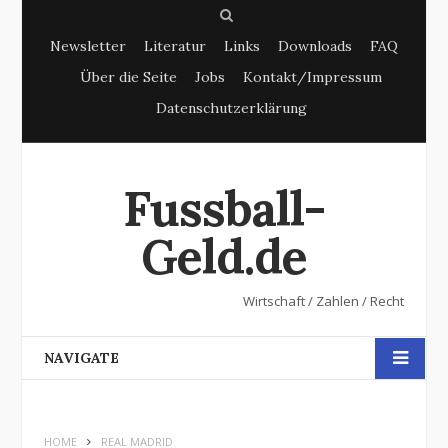
S
Newsletter
Literatur
Links
Downloads
FAQ
e
Über die Seite
Jobs
Kontakt/Impressum
a
Datenschutzerklärung
r
c
h
Fussball-
Geld.de
Wirtschaft / Zahlen / Recht
NAVIGATE
HOME
REAL MADRID