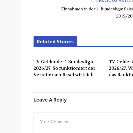
PREVIOUS ARTIC
Einnahmen in der 1. Bundesliga: Sais
2015/20
Related Stories
TV-Gelder der 1.Bundesliga
TV-Gelder 
2026/27: So funktioniert der
2026/27: W
Verteilerschlüssel wirklich
das Ranki
Leave A Reply