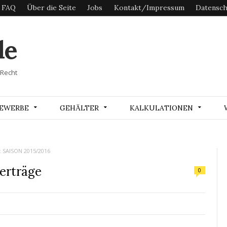
FAQ
Über die Seite
Jobs
Kontakt/Impressum
Datensch
de
 Recht
EWERBE
GEHÄLTER
KALKULATIONEN
 SAISON 2015/2016
erträge
0