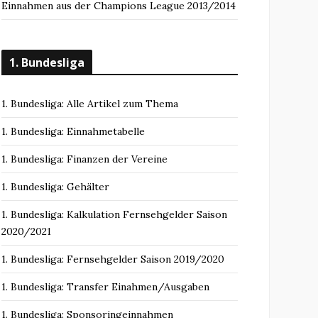
Einnahmen aus der Champions League 2013/2014
1. Bundesliga
1. Bundesliga: Alle Artikel zum Thema
1. Bundesliga: Einnahmetabelle
1. Bundesliga: Finanzen der Vereine
1. Bundesliga: Gehälter
1. Bundesliga: Kalkulation Fernsehgelder Saison
2020/2021
1. Bundesliga: Fernsehgelder Saison 2019/2020
1. Bundesliga: Transfer Einahmen/Ausgaben
1. Bundesliga: Sponsoringeinnahmen