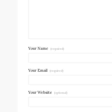
Your Name
(required)
Your Email
(required)
Your Website
(optional)