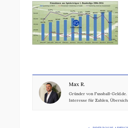
Max R.
Gründer von Fussball-Geld.de.
Interesse für Zahlen, Übersich