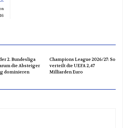
LE
on
16
der 2. Bundesliga
Champions League 2026/27: So
arum die Absteiger
verteilt die UEFA 2,47
ng dominieren
Milliarden Euro