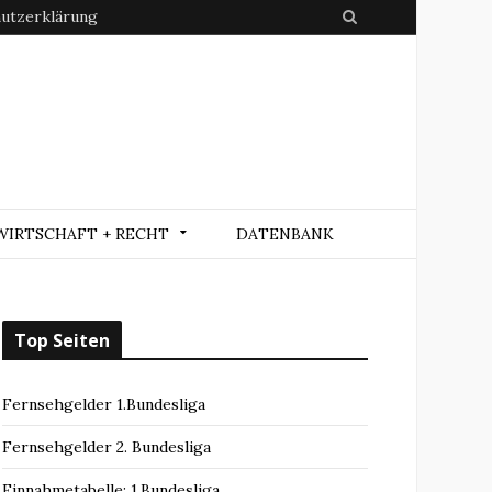
utzerklärung
S
e
a
r
c
h
WIRTSCHAFT + RECHT
DATENBANK
Top Seiten
Fernsehgelder 1.Bundesliga
Fernsehgelder 2. Bundesliga
Einnahmetabelle: 1.Bundesliga