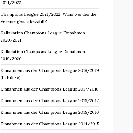
2021/2022
Champions League 2021/2022: Wann werden die
Vereine genau bezahlt?
Kalkulation Champions League Einnahmen
2020/2021
Kalkulation Champions League Einnahmen
2019/2020
Einnahmen aus der Champions League 2018/2019
(In Kürze)
Einnahmen aus der Champions League 2017/2018
Einnahmen aus der Champions League 2016/2017
Einnahmen aus der Champions League 2015/2016
Einnahmen aus der Champions League 2014/2015