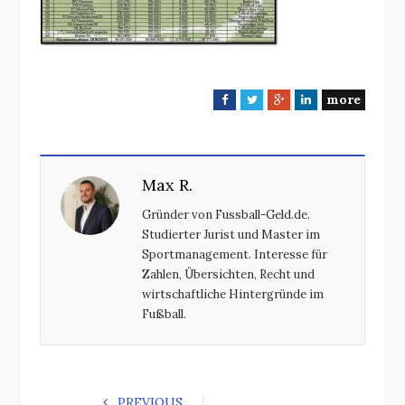
more
F
T
G
L
a
w
o
i
c
i
o
n
e
t
g
k
Max R.
b
t
l
e
o
e
e
d
Gründer von Fussball-Geld.de.
o
r
+
I
Studierter Jurist und Master im
k
n
Sportmanagement. Interesse für
Zahlen, Übersichten, Recht und
wirtschaftliche Hintergründe im
Fußball.
PREVIOUS