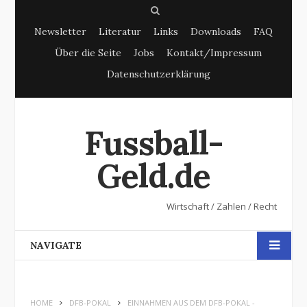
S
Newsletter
Literatur
Links
Downloads
FAQ
e
Über die Seite
Jobs
Kontakt/Impressum
a
Datenschutzerklärung
r
c
h
Fussball-
Geld.de
Wirtschaft / Zahlen / Recht
NAVIGATE
HOME
DFB-POKAL
EINNAHMEN AUS DEM DFB-POKAL -